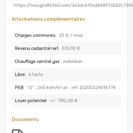
: https://tour.giraffe360.com/2e3dc6f5ed84497cb82c79
Informations complémentaires
Charges communes:
25 € / mois
Revenu cadastral net:
513,00 €
Chauffage central gaz:
individuel
Libre:
à l'acte
PEB:
"D" ; 265 kwh/m².an ; réf. 20200224016774
Loyer potentiel:
+/- 700.,00 €
Documents