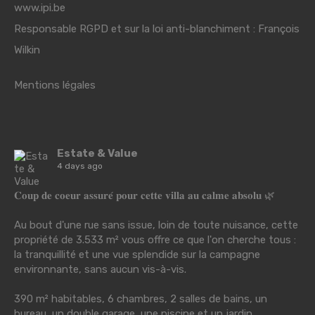
www.ipi.be
Responsable RGPD et sur la loi anti-blanchiment : François
Wilkin
Mentions légales
Estate & Value
4 days ago
𝐂𝐨𝐮𝐩 𝐝𝐞 𝐜𝐨𝐞𝐮𝐫 𝐚𝐬𝐬𝐮𝐫𝐞́ 𝐩𝐨𝐮𝐫 𝐜𝐞𝐭𝐭𝐞 𝐯𝐢𝐥𝐥𝐚 𝐚𝐮 𝐜𝐚𝐥𝐦𝐞 𝐚𝐛𝐬𝐨𝐥𝐮 🌿
Au bout d'une rue sans issue, loin de toute nuisance, cette
propriété de 3.533 m² vous offre ce que l'on cherche tous :
la tranquillité et une vue splendide sur la campagne
environnante, sans aucun vis-à-vis.
390 m² habitables, 6 chambres, 2 salles de bains, un
bureau, un double garage, une piscine et un jardin