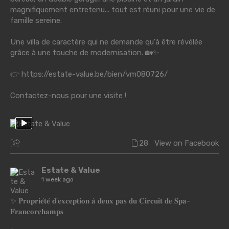
magnifiquement entretenu... tout est réuni pour une vie de
famille sereine.
Une villa de caractère qui ne demande qu'à être révélée
grâce à une touche de modernisation. 🏡✨
👉
https://estate-value.be/bien/vm080726/
Contactez-nous pour une visite !
28
View on Facebook
Estate & Value
1 week ago
✨ 𝐏𝐫𝐨𝐩𝐫𝐢𝐞́𝐭𝐞́ 𝐝'𝐞𝐱𝐜𝐞𝐩𝐭𝐢𝐨𝐧 𝐚̀ 𝐝𝐞𝐮𝐱 𝐩𝐚𝐬 𝐝𝐮 𝐂𝐢𝐫𝐜𝐮𝐢𝐭 𝐝𝐞 𝐒𝐩𝐚-
𝐅𝐫𝐚𝐧𝐜𝐨𝐫𝐜𝐡𝐚𝐦𝐩𝐬