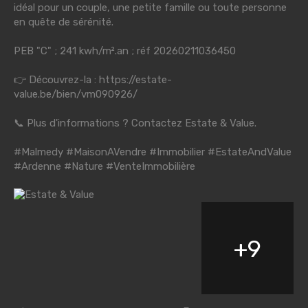
idéal pour un couple, une petite famille ou toute personne
en quête de sérénité.
PEB "C" ; 241 kwh/m².an ; réf 20260211036450
👉 Découvrez-la :
https://estate-
value.be/bien/vm090926/
📞 Plus d'informations ? Contactez Estate & Value.
#Malmedy
#MaisonAVendre
#Immobilier
#EstateAndValue
#Ardenne
#Nature
#VenteImmobilière
+
9