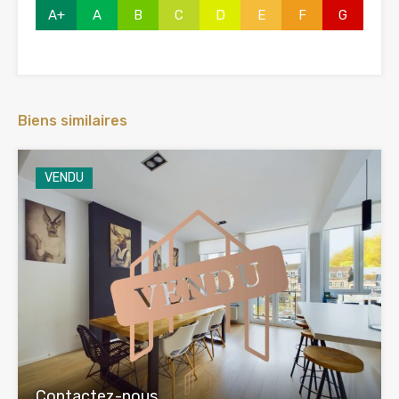
A+
A
B
C
D
E
F
G
Biens similaires
VENDU
Contactez-nous