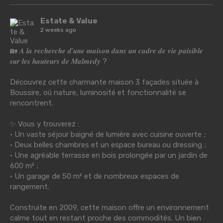
Estate & Value
2 weeks ago
🏡 𝑨 𝒍𝒂 𝒓𝒆𝒄𝒉𝒆𝒓𝒄𝒉𝒆 𝒅'𝒖𝒏𝒆 𝒎𝒂𝒊𝒔𝒐𝒏 𝒅𝒂𝒏𝒔 𝒖𝒏 𝒄𝒂𝒅𝒓𝒆 𝒅𝒆 𝒗𝒊𝒆 𝒑𝒂𝒊𝒔𝒊𝒃𝒍𝒆
𝒔𝒖𝒓 𝒍𝒆𝒔 𝒉𝒂𝒖𝒕𝒆𝒖𝒓𝒔 𝒅𝒆 𝑴𝒂𝒍𝒎𝒆𝒅𝒚 ?
Découvrez cette charmante maison 3 façades située à
Boussire, où nature, luminosité et fonctionnalité se
rencontrent.
✨ Vous y trouverez :
• Un vaste séjour baigné de lumière avec cuisine ouverte ;
• Deux belles chambres et un espace bureau ou dressing ;
• Une agréable terrasse en bois prolongée par un jardin de
600 m² ;
• Un garage de 50 m² et de nombreux espaces de
rangement.
Construite en 2009, cette maison offre un environnement
calme tout en restant proche des commodités. Un bien