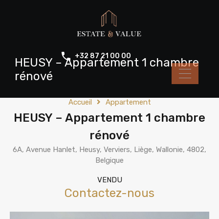
+32 87 21 00 00
HEUSY – Appartement 1 chambre
rénové
Accueil
Appartement
HEUSY – Appartement 1 chambre
rénové
6A, Avenue Hanlet, Heusy, Verviers, Liège, Wallonie, 4802,
Belgique
VENDU
Contactez-nous