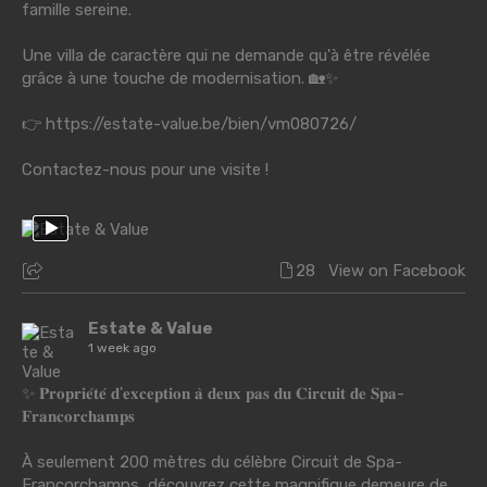
famille sereine.
Une villa de caractère qui ne demande qu'à être révélée
grâce à une touche de modernisation. 🏡✨
👉
https://estate-value.be/bien/vm080726/
Contactez-nous pour une visite !
28
View on Facebook
Estate & Value
1 week ago
✨ 𝐏𝐫𝐨𝐩𝐫𝐢𝐞́𝐭𝐞́ 𝐝'𝐞𝐱𝐜𝐞𝐩𝐭𝐢𝐨𝐧 𝐚̀ 𝐝𝐞𝐮𝐱 𝐩𝐚𝐬 𝐝𝐮 𝐂𝐢𝐫𝐜𝐮𝐢𝐭 𝐝𝐞 𝐒𝐩𝐚-
𝐅𝐫𝐚𝐧𝐜𝐨𝐫𝐜𝐡𝐚𝐦𝐩𝐬
À seulement 200 mètres du célèbre Circuit de Spa-
Francorchamps, découvrez cette magnifique demeure de