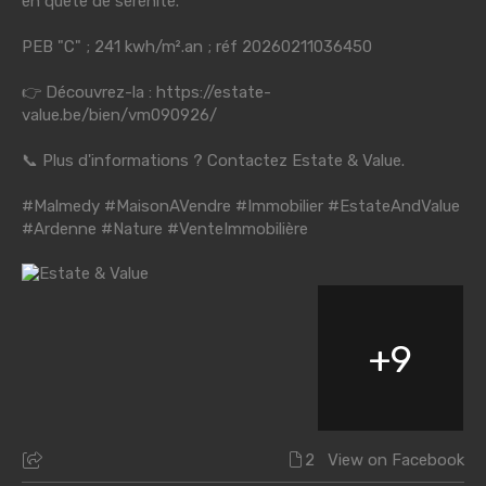
en quête de sérénité.
PEB "C" ; 241 kwh/m².an ; réf 20260211036450
👉 Découvrez-la :
https://estate-
value.be/bien/vm090926/
📞 Plus d'informations ? Contactez Estate & Value.
#Malmedy
#MaisonAVendre
#Immobilier
#EstateAndValue
#Ardenne
#Nature
#VenteImmobilière
+
9
2
View on Facebook