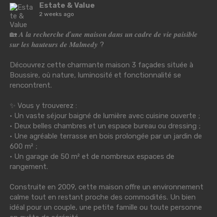
Estate & Value
2 weeks ago
🏡 𝑨 𝒍𝒂 𝒓𝒆𝒄𝒉𝒆𝒓𝒄𝒉𝒆 𝒅'𝒖𝒏𝒆 𝒎𝒂𝒊𝒔𝒐𝒏 𝒅𝒂𝒏𝒔 𝒖𝒏 𝒄𝒂𝒅𝒓𝒆 𝒅𝒆 𝒗𝒊𝒆 𝒑𝒂𝒊𝒔𝒊𝒃𝒍𝒆
𝒔𝒖𝒓 𝒍𝒆𝒔 𝒉𝒂𝒖𝒕𝒆𝒖𝒓𝒔 𝒅𝒆 𝑴𝒂𝒍𝒎𝒆𝒅𝒚 ?
Découvrez cette charmante maison 3 façades située à
Boussire, où nature, luminosité et fonctionnalité se
rencontrent.
✨ Vous y trouverez :
• Un vaste séjour baigné de lumière avec cuisine ouverte ;
• Deux belles chambres et un espace bureau ou dressing ;
• Une agréable terrasse en bois prolongée par un jardin de
600 m² ;
• Un garage de 50 m² et de nombreux espaces de
rangement.
Construite en 2009, cette maison offre un environnement
calme tout en restant proche des commodités. Un bien
idéal pour un couple, une petite famille ou toute personne