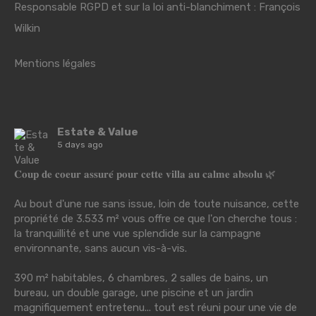
Responsable RGPD et sur la loi anti-blanchiment : François
Wilkin
Mentions légales
Estate & Value
5 days ago
𝐂𝐨𝐮𝐩 𝐝𝐞 𝐜𝐨𝐞𝐮𝐫 𝐚𝐬𝐬𝐮𝐫𝐞́ 𝐩𝐨𝐮𝐫 𝐜𝐞𝐭𝐭𝐞 𝐯𝐢𝐥𝐥𝐚 𝐚𝐮 𝐜𝐚𝐥𝐦𝐞 𝐚𝐛𝐬𝐨𝐥𝐮 🌿
Au bout d'une rue sans issue, loin de toute nuisance, cette
propriété de 3.533 m² vous offre ce que l'on cherche tous :
la tranquillité et une vue splendide sur la campagne
environnante, sans aucun vis-à-vis.
390 m² habitables, 6 chambres, 2 salles de bains, un
bureau, un double garage, une piscine et un jardin
magnifiquement entretenu... tout est réuni pour une vie de