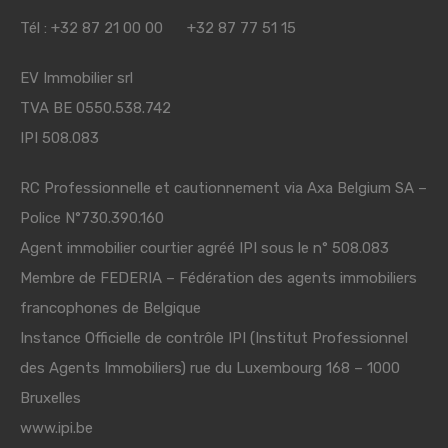
Tél : +32 87 21 00 00 +32 87 77 51 15
EV Immobilier srl
TVA BE 0550.538.742
IPI 508.083
RC Professionnelle et cautionnement via Axa Belgium SA –
Police N°730.390.160
Agent immobilier courtier agréé IPI sous le n° 508.083
Membre de
FEDERIA
– Fédération des agents immobiliers
francophones de Belgique
Instance Officielle de contrôle IPI (Institut Professionnel
des Agents Immobiliers) rue du Luxembourg 168 – 1000
Bruxelles
www.ipi.be