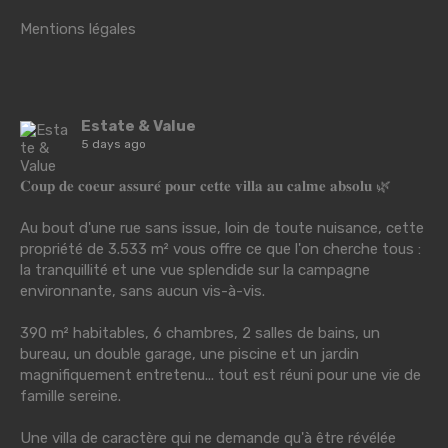
Mentions légales
Estate & Value
5 days ago
𝐂𝐨𝐮𝐩 𝐝𝐞 𝐜𝐨𝐞𝐮𝐫 𝐚𝐬𝐬𝐮𝐫𝐞́ 𝐩𝐨𝐮𝐫 𝐜𝐞𝐭𝐭𝐞 𝐯𝐢𝐥𝐥𝐚 𝐚𝐮 𝐜𝐚𝐥𝐦𝐞 𝐚𝐛𝐬𝐨𝐥𝐮 🌿
Au bout d'une rue sans issue, loin de toute nuisance, cette
propriété de 3.533 m² vous offre ce que l'on cherche tous :
la tranquillité et une vue splendide sur la campagne
environnante, sans aucun vis-à-vis.
390 m² habitables, 6 chambres, 2 salles de bains, un
bureau, un double garage, une piscine et un jardin
magnifiquement entretenu... tout est réuni pour une vie de
famille sereine.
Une villa de caractère qui ne demande qu'à être révélée