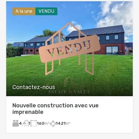
A la une
VENDU
Contactez-nous
Nouvelle construction avec vue
imprenable
4
160
m²
1421
m²
1