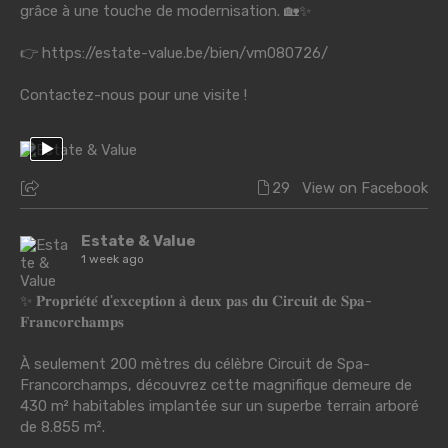
grâce à une touche de modernisation. 🏡✨
👉
https://estate-value.be/bien/vm080726/
Contactez-nous pour une visite !
29
View on Facebook
Estate & Value
1 week ago
✨ 𝐏𝐫𝐨𝐩𝐫𝐢𝐞́𝐭𝐞́ 𝐝'𝐞𝐱𝐜𝐞𝐩𝐭𝐢𝐨𝐧 𝐚̀ 𝐝𝐞𝐮𝐱 𝐩𝐚𝐬 𝐝𝐮 𝐂𝐢𝐫𝐜𝐮𝐢𝐭 𝐝𝐞 𝐒𝐩𝐚-
𝐅𝐫𝐚𝐧𝐜𝐨𝐫𝐜𝐡𝐚𝐦𝐩𝐬
À seulement 200 mètres du célèbre Circuit de Spa-
Francorchamps, découvrez cette magnifique demeure de
430 m² habitables implantée sur un superbe terrain arboré
de 8.855 m².