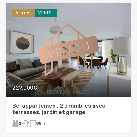
A la une
VENDU
229.000€
Bel appartement 2 chambres avec
terrasses, jardin et garage
2
88
m²
1