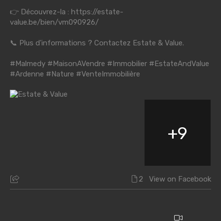
👉 Découvrez-la :
https://estate-
value.be/bien/vm090926/
📞 Plus d'informations ? Contactez Estate & Value.
#Malmedy
#MaisonAVendre
#Immobilier
#EstateAndValue
#Ardenne
#Nature
#VenteImmobilière
+
9
2
View on Facebook