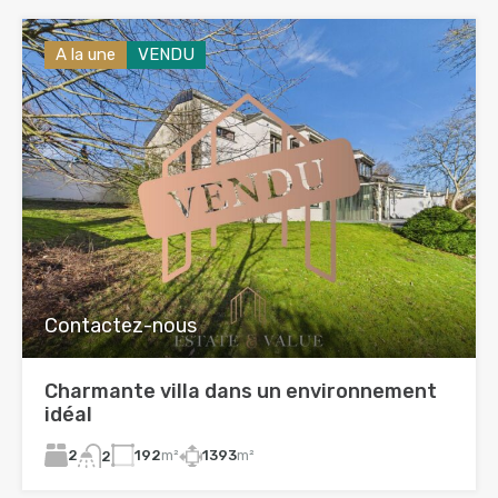
A la une
VENDU
Contactez-nous
Charmante villa dans un environnement
idéal
2
192
m²
1393
m²
2