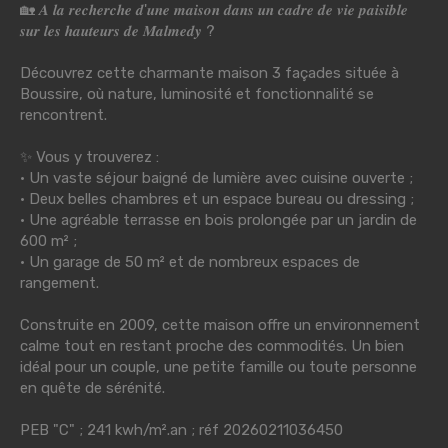
🏡 𝑨 𝒍𝒂 𝒓𝒆𝒄𝒉𝒆𝒓𝒄𝒉𝒆 𝒅'𝒖𝒏𝒆 𝒎𝒂𝒊𝒔𝒐𝒏 𝒅𝒂𝒏𝒔 𝒖𝒏 𝒄𝒂𝒅𝒓𝒆 𝒅𝒆 𝒗𝒊𝒆 𝒑𝒂𝒊𝒔𝒊𝒃𝒍𝒆
𝒔𝒖𝒓 𝒍𝒆𝒔 𝒉𝒂𝒖𝒕𝒆𝒖𝒓𝒔 𝒅𝒆 𝑴𝒂𝒍𝒎𝒆𝒅𝒚 ?
Découvrez cette charmante maison 3 façades située à
Boussire, où nature, luminosité et fonctionnalité se
rencontrent.
✨ Vous y trouverez :
• Un vaste séjour baigné de lumière avec cuisine ouverte ;
• Deux belles chambres et un espace bureau ou dressing ;
• Une agréable terrasse en bois prolongée par un jardin de
600 m² ;
• Un garage de 50 m² et de nombreux espaces de
rangement.
Construite en 2009, cette maison offre un environnement
calme tout en restant proche des commodités. Un bien
idéal pour un couple, une petite famille ou toute personne
en quête de sérénité.
PEB "C" ; 241 kwh/m².an ; réf 20260211036450