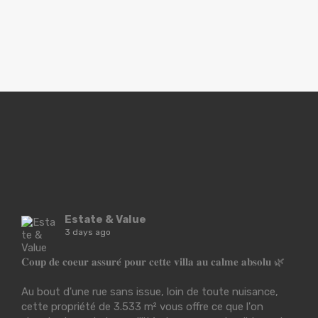
Estate & Value
3 days ago
𝐂𝐨𝐮𝐩 𝐝𝐞 𝐜𝐨𝐞𝐮𝐫 𝐚𝐬𝐬𝐮𝐫𝐞́ 𝐩𝐨𝐮𝐫 𝐜𝐞𝐭𝐭𝐞 𝐯𝐢𝐥𝐥𝐚 𝐚𝐮 𝐜𝐚𝐥𝐦𝐞 𝐚𝐛𝐬𝐨𝐥𝐮 🌿
Au bout d'une rue sans issue, loin de toute nuisance,
cette propriété de 3.533 m² vous offre ce que l'on