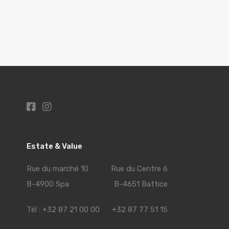
Estate & Value
Rue du marché 10 Rue du Centre 6
B-4900 Spa B-4651 Battice
Tél : +32 87 21 00 00 +32 87 77 51 15