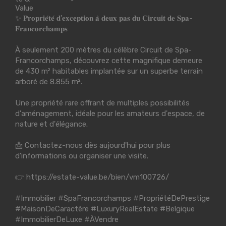
✨ 𝐏𝐫𝐨𝐩𝐫𝐢𝐞́𝐭𝐞́ 𝐝'𝐞𝐱𝐜𝐞𝐩𝐭𝐢𝐨𝐧 𝐚̀ 𝐝𝐞𝐮𝐱 𝐩𝐚𝐬 𝐝𝐮 𝐂𝐢𝐫𝐜𝐮𝐢𝐭 𝐝𝐞 𝐒𝐩𝐚-
𝐅𝐫𝐚𝐧𝐜𝐨𝐫𝐜𝐡𝐚𝐦𝐩𝐬
À seulement 200 mètres du célèbre Circuit de Spa-
Francorchamps, découvrez cette magnifique demeure
de 430 m² habitables implantée sur un superbe terrain
arboré de 8.855 m².
Une propriété rare offrant de multiples possibilités
d'aménagement, idéale pour les amateurs d'espace, de
nature et d'élégance.
📩 Contactez-nous dès aujourd'hui pour plus
d'informations ou organiser une visite.
👉
https://estate-value.be/bien/vm100726/
#Immobilier
#SpaFrancorchamps
#PropriétéDePrestige
#MaisonDeCaractère
#LuxuryRealEstate
#Belgique
#ImmobilierDeLuxe
#ÀVendre