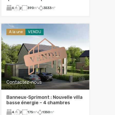
6
390
m²
3533
m²
2
A la une
VENDU
Contactez-nous
Banneux-Sprimont : Nouvelle villa
basse énergie – 4 chambres
4
175
m²
1350
m²
2