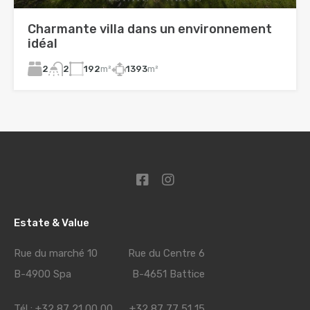
Charmante villa dans un environnement
idéal
2
192
m²
1393
m²
2
Estate & Value
Rue du marché 10 Rue du Centre 6
B-4900 Spa B-4651 Battice
Tél : +32 87 21 00 00 +32 87 77 51 15