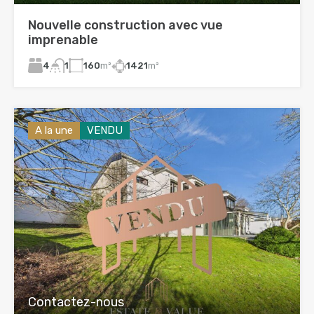
Nouvelle construction avec vue
imprenable
4
160
m²
1421
m²
1
A la une
VENDU
Contactez-nous