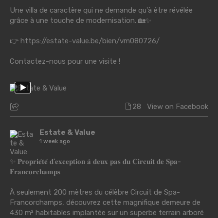
Une villa de caractère qui ne demande qu'à être révélée
grâce à une touche de modernisation. 🏡✨
👉
https://estate-value.be/bien/vm080726/
Contactez-nous pour une visite !
28
View on Facebook
Estate & Value
1 week ago
✨ 𝐏𝐫𝐨𝐩𝐫𝐢𝐞́𝐭𝐞́ 𝐝'𝐞𝐱𝐜𝐞𝐩𝐭𝐢𝐨𝐧 𝐚̀ 𝐝𝐞𝐮𝐱 𝐩𝐚𝐬 𝐝𝐮 𝐂𝐢𝐫𝐜𝐮𝐢𝐭 𝐝𝐞 𝐒𝐩𝐚-
𝐅𝐫𝐚𝐧𝐜𝐨𝐫𝐜𝐡𝐚𝐦𝐩𝐬
À seulement 200 mètres du célèbre Circuit de Spa-
Francorchamps, découvrez cette magnifique demeure de
430 m² habitables implantée sur un superbe terrain arboré