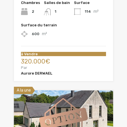
Chambres
Salles de bain
Surface
m²
2
114
1
Surface du terrain
m²
600
à Vendre
320.000€
Par
Aurore DERWAEL
A la une