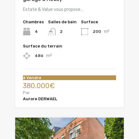
Estate & Value vous propose…
Chambres
Salles de bain
Surface
m²
4
200
2
Surface du terrain
m²
486
à Vendre
380.000€
Par
Aurore DERWAEL