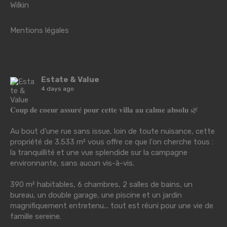
Wilkin
Mentions légales
Estate & Value
4 days ago
𝐂𝐨𝐮𝐩 𝐝𝐞 𝐜𝐨𝐞𝐮𝐫 𝐚𝐬𝐬𝐮𝐫𝐞́ 𝐩𝐨𝐮𝐫 𝐜𝐞𝐭𝐭𝐞 𝐯𝐢𝐥𝐥𝐚 𝐚𝐮 𝐜𝐚𝐥𝐦𝐞 𝐚𝐛𝐬𝐨𝐥𝐮 🌿
Au bout d'une rue sans issue, loin de toute nuisance, cette
propriété de 3.533 m² vous offre ce que l'on cherche tous :
la tranquillité et une vue splendide sur la campagne
environnante, sans aucun vis-à-vis.
390 m² habitables, 6 chambres, 2 salles de bains, un
bureau, un double garage, une piscine et un jardin
magnifiquement entretenu... tout est réuni pour une vie de
famille sereine.