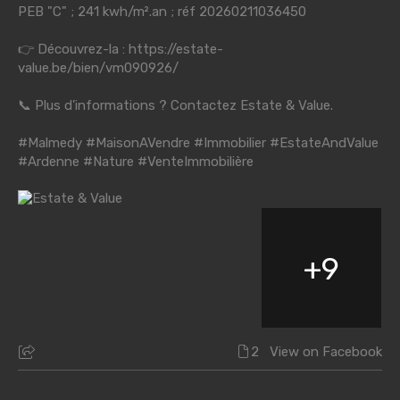
PEB "C" ; 241 kwh/m².an ; réf 20260211036450
👉 Découvrez-la :
https://estate-
value.be/bien/vm090926/
📞 Plus d'informations ? Contactez Estate & Value.
#Malmedy
#MaisonAVendre
#Immobilier
#EstateAndValue
#Ardenne
#Nature
#VenteImmobilière
+
9
2
View on Facebook