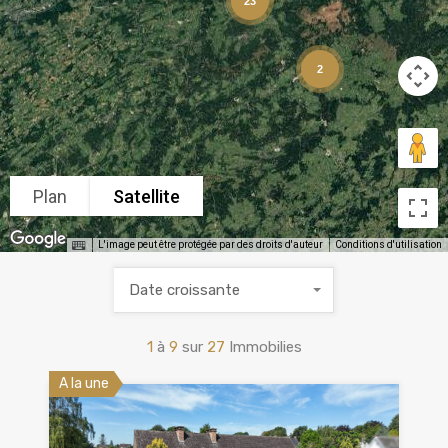
23
2
Plan
Satellite
L'image peut être protégée par des droits d'auteur
Conditions d'utilisation
Date croissante
1
à
9
sur
27
Immobilies
A la une