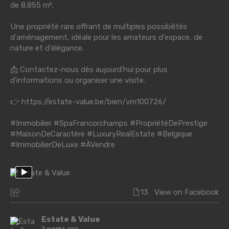
de 8.855 m².
Une propriété rare offrant de multiples possibilités
d'aménagement, idéale pour les amateurs d'espace, de
nature et d'élégance.
📩 Contactez-nous dès aujourd'hui pour plus
d'informations ou organiser une visite.
👉
https://estate-value.be/bien/vm100726/
#Immobilier
#SpaFrancorchamps
#PropriétéDePrestige
#MaisonDeCaractère
#LuxuryRealEstate
#Belgique
#ImmobilierDeLuxe
#ÀVendre
13
View on Facebook
Estate & Value
2 weeks ago