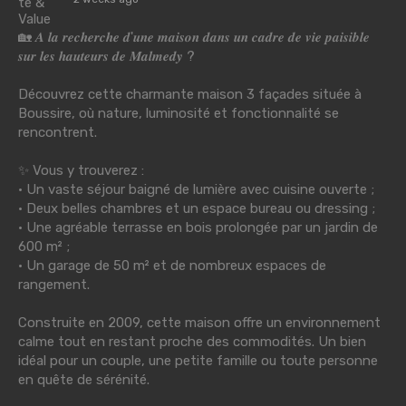
🏡 𝑨 𝒍𝒂 𝒓𝒆𝒄𝒉𝒆𝒓𝒄𝒉𝒆 𝒅'𝒖𝒏𝒆 𝒎𝒂𝒊𝒔𝒐𝒏 𝒅𝒂𝒏𝒔 𝒖𝒏 𝒄𝒂𝒅𝒓𝒆 𝒅𝒆 𝒗𝒊𝒆 𝒑𝒂𝒊𝒔𝒊𝒃𝒍𝒆
𝒔𝒖𝒓 𝒍𝒆𝒔 𝒉𝒂𝒖𝒕𝒆𝒖𝒓𝒔 𝒅𝒆 𝑴𝒂𝒍𝒎𝒆𝒅𝒚 ?
Découvrez cette charmante maison 3 façades située à
Boussire, où nature, luminosité et fonctionnalité se
rencontrent.
✨ Vous y trouverez :
• Un vaste séjour baigné de lumière avec cuisine ouverte ;
• Deux belles chambres et un espace bureau ou dressing ;
• Une agréable terrasse en bois prolongée par un jardin de
600 m² ;
• Un garage de 50 m² et de nombreux espaces de
rangement.
Construite en 2009, cette maison offre un environnement
calme tout en restant proche des commodités. Un bien
idéal pour un couple, une petite famille ou toute personne
en quête de sérénité.