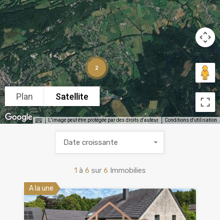
2
Plan
Satellite
L'image peut être protégée par des droits d'auteur
Conditions d'utilisation
Date croissante
1
à
6
sur
6
Immobilies
A la une