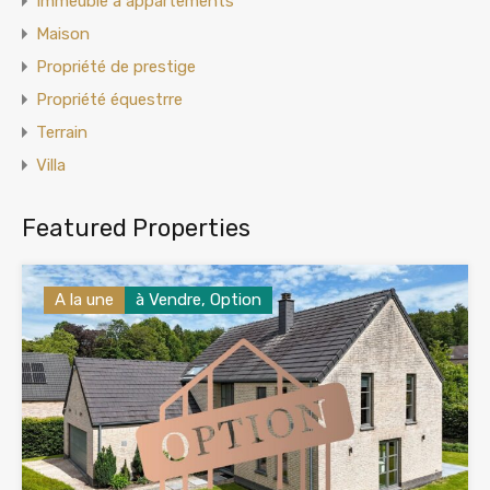
Immeuble à appartements
Maison
Propriété de prestige
Propriété équestrre
Terrain
Villa
Featured Properties
A la une
à Vendre, Option