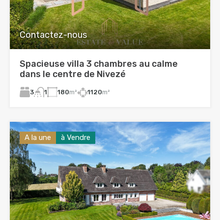
Contactez-nous
Spacieuse villa 3 chambres au calme
dans le centre de Nivezé
3
180
m²
1120
m²
1
A la une
à Vendre