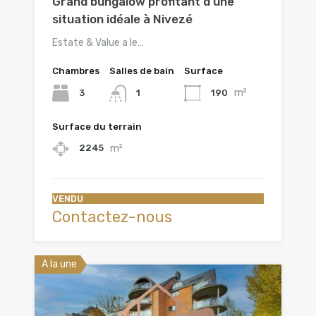
Grand bungalow profitant d’une
situation idéale à Nivezé
Estate & Value a le…
Chambres
Salles de bain
Surface
m²
3
190
1
Surface du terrain
m²
2245
VENDU
Contactez-nous
A la une