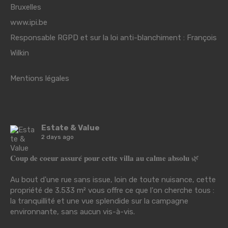
Bruxelles
www.ipi.be
Responsable RGPD et sur la loi anti-blanchiment : François
Wilkin
Mentions légales
Estate & Value
2 days ago
𝐂𝐨𝐮𝐩 𝐝𝐞 𝐜𝐨𝐞𝐮𝐫 𝐚𝐬𝐬𝐮𝐫𝐞́ 𝐩𝐨𝐮𝐫 𝐜𝐞𝐭𝐭𝐞 𝐯𝐢𝐥𝐥𝐚 𝐚𝐮 𝐜𝐚𝐥𝐦𝐞 𝐚𝐛𝐬𝐨𝐥𝐮 🌿
Au bout d'une rue sans issue, loin de toute nuisance, cette
propriété de 3.533 m² vous offre ce que l'on cherche tous :
la tranquillité et une vue splendide sur la campagne
environnante, sans aucun vis-à-vis.