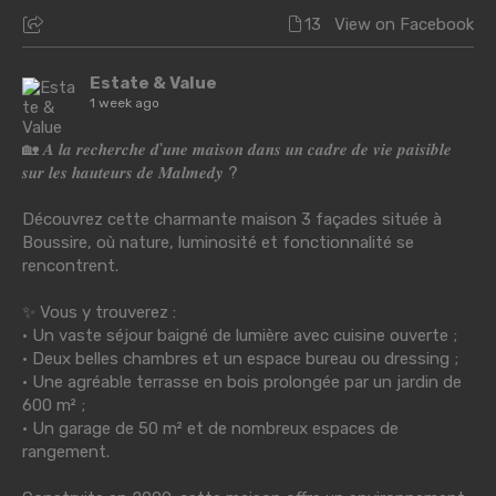
13
View on Facebook
Estate & Value
1 week ago
🏡 𝑨 𝒍𝒂 𝒓𝒆𝒄𝒉𝒆𝒓𝒄𝒉𝒆 𝒅'𝒖𝒏𝒆 𝒎𝒂𝒊𝒔𝒐𝒏 𝒅𝒂𝒏𝒔 𝒖𝒏 𝒄𝒂𝒅𝒓𝒆 𝒅𝒆 𝒗𝒊𝒆 𝒑𝒂𝒊𝒔𝒊𝒃𝒍𝒆
𝒔𝒖𝒓 𝒍𝒆𝒔 𝒉𝒂𝒖𝒕𝒆𝒖𝒓𝒔 𝒅𝒆 𝑴𝒂𝒍𝒎𝒆𝒅𝒚 ?
Découvrez cette charmante maison 3 façades située à
Boussire, où nature, luminosité et fonctionnalité se
rencontrent.
✨ Vous y trouverez :
• Un vaste séjour baigné de lumière avec cuisine ouverte ;
• Deux belles chambres et un espace bureau ou dressing ;
• Une agréable terrasse en bois prolongée par un jardin de
600 m² ;
• Un garage de 50 m² et de nombreux espaces de
rangement.