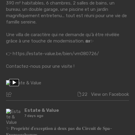
390 m² habitables, 6 chambres, 2 salles de bains, un
bureau, un double garage, une piscine et un jardin
magnifiquement entretenu... tout est réuni pour une vie de
famille sereine.
Une villa de caractère qui ne demande qu'à être révélée
grâce à une touche de modernisation. 🏡✨
👉
https://estate-value.be/bien/vm080726/
Contactez-nous pour une visite !
22
View on Facebook
Estate & Value
7 days ago
✨ 𝐏𝐫𝐨𝐩𝐫𝐢𝐞́𝐭𝐞́ 𝐝'𝐞𝐱𝐜𝐞𝐩𝐭𝐢𝐨𝐧 𝐚̀ 𝐝𝐞𝐮𝐱 𝐩𝐚𝐬 𝐝𝐮 𝐂𝐢𝐫𝐜𝐮𝐢𝐭 𝐝𝐞 𝐒𝐩𝐚-
𝐅𝐫𝐚𝐧𝐜𝐨𝐫𝐜𝐡𝐚𝐦𝐩𝐬