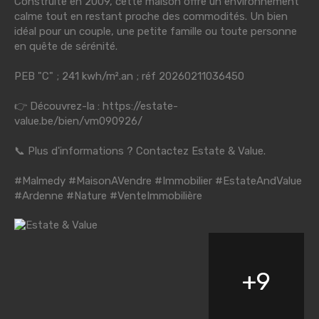
Construite en 2009, cette maison offre un environnement
calme tout en restant proche des commodités. Un bien
idéal pour un couple, une petite famille ou toute personne
en quête de sérénité.
PEB "C" ; 241 kwh/m².an ; réf 20260211036450
👉 Découvrez-la :
https://estate-
value.be/bien/vm090926/
📞 Plus d'informations ? Contactez Estate & Value.
#Malmedy
#MaisonAVendre
#Immobilier
#EstateAndValue
#Ardenne
#Nature
#VenteImmobilière
+
9