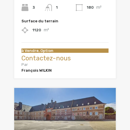
m²
3
180
1
Surface du terrain
m²
1120
à Vendre, Option
Contactez-nous
Par
François WILKIN