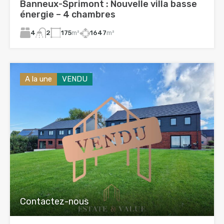
Banneux-Sprimont : Nouvelle villa basse
énergie – 4 chambres
4
175
m²
1647
m²
2
A la une
VENDU
Contactez-nous