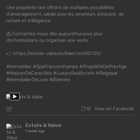
Une propriété rare offrant de multiples possibilités
d'aménagement, idéale pour les amateurs d'espace, de
nature et d'élégance.
📩 Contactez-nous dès aujourd'hui pour plus
d'informations ou organiser une visite.
👉
https://estate-value.be/bien/vm100726/
#Immobilier
#SpaFrancorchamps
#PropriétéDePrestige
#MaisonDeCaractère
#LuxuryRealEstate
#Belgique
#ImmobilierDeLuxe
#ÀVendre
12
View on Facebook
Estate & Value
1 week ago