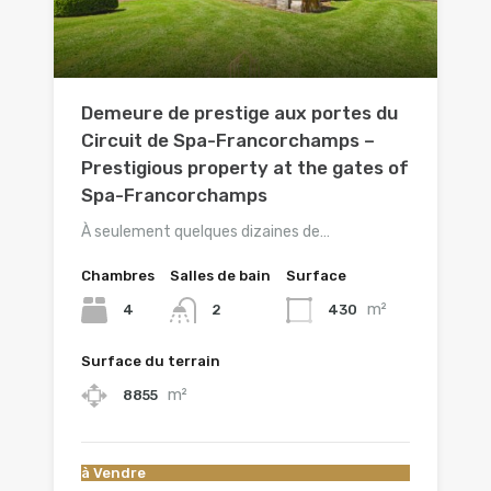
Demeure de prestige aux portes du
Circuit de Spa-Francorchamps –
Prestigious property at the gates of
Spa-Francorchamps
À seulement quelques dizaines de…
Chambres
Salles de bain
Surface
m²
4
430
2
Surface du terrain
m²
8855
à Vendre