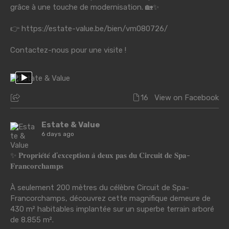
grâce à une touche de modernisation. 🏡✨
👉
https://estate-value.be/bien/vm080726/
Contactez-nous pour une visite !
16
View on Facebook
Estate & Value
6 days ago
✨ 𝐏𝐫𝐨𝐩𝐫𝐢𝐞́𝐭𝐞́ 𝐝'𝐞𝐱𝐜𝐞𝐩𝐭𝐢𝐨𝐧 𝐚̀ 𝐝𝐞𝐮𝐱 𝐩𝐚𝐬 𝐝𝐮 𝐂𝐢𝐫𝐜𝐮𝐢𝐭 𝐝𝐞 𝐒𝐩𝐚-
𝐅𝐫𝐚𝐧𝐜𝐨𝐫𝐜𝐡𝐚𝐦𝐩𝐬
À seulement 200 mètres du célèbre Circuit de Spa-
Francorchamps, découvrez cette magnifique demeure de
430 m² habitables implantée sur un superbe terrain arboré
de 8.855 m².