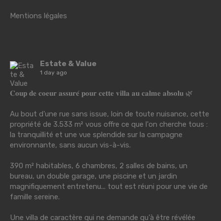
Mentions légales
Estate & Value
1 day ago
𝐂𝐨𝐮𝐩 𝐝𝐞 𝐜𝐨𝐞𝐮𝐫 𝐚𝐬𝐬𝐮𝐫𝐞́ 𝐩𝐨𝐮𝐫 𝐜𝐞𝐭𝐭𝐞 𝐯𝐢𝐥𝐥𝐚 𝐚𝐮 𝐜𝐚𝐥𝐦𝐞 𝐚𝐛𝐬𝐨𝐥𝐮 🌿
Au bout d'une rue sans issue, loin de toute nuisance, cette
propriété de 3.533 m² vous offre ce que l'on cherche tous :
la tranquillité et une vue splendide sur la campagne
environnante, sans aucun vis-à-vis.
390 m² habitables, 6 chambres, 2 salles de bains, un
bureau, un double garage, une piscine et un jardin
magnifiquement entretenu... tout est réuni pour une vie de
famille sereine.
Une villa de caractère qui ne demande qu'à être révélée