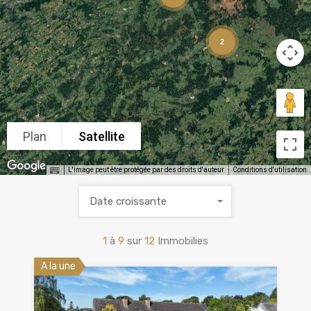
2
Plan
Satellite
L'image peut être protégée par des droits d'auteur
Conditions d'utilisation
Date croissante
1
à
9
sur
12
Immobilies
A la une