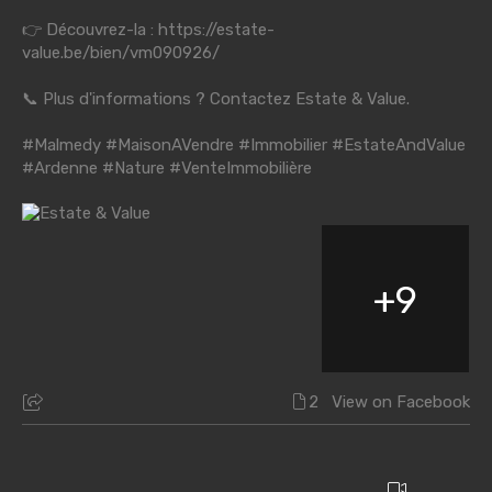
👉 Découvrez-la :
https://estate-
value.be/bien/vm090926/
📞 Plus d'informations ? Contactez Estate & Value.
#Malmedy
#MaisonAVendre
#Immobilier
#EstateAndValue
#Ardenne
#Nature
#VenteImmobilière
+
9
2
View on Facebook