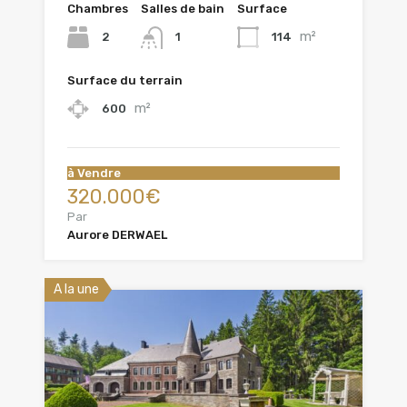
Chambres
Salles de bain
Surface
m²
2
114
1
Surface du terrain
m²
600
à Vendre
320.000€
Par
Aurore DERWAEL
A la une