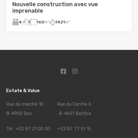
Nouvelle construction avec vue
imprenable
4
160
m²
1421
m²
1
Estate & Value
Rue du marché 10 Rue du Centre 6
B-4900 Spa B-4651 Battice
Tél : +32 87 21 00 00 +32 87 77 51 15