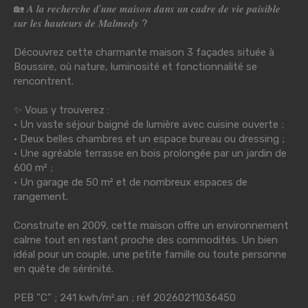
🏡 𝑨 𝒍𝒂 𝒓𝒆𝒄𝒉𝒆𝒓𝒄𝒉𝒆 𝒅'𝒖𝒏𝒆 𝒎𝒂𝒊𝒔𝒐𝒏 𝒅𝒂𝒏𝒔 𝒖𝒏 𝒄𝒂𝒅𝒓𝒆 𝒅𝒆 𝒗𝒊𝒆 𝒑𝒂𝒊𝒔𝒊𝒃𝒍𝒆
𝒔𝒖𝒓 𝒍𝒆𝒔 𝒉𝒂𝒖𝒕𝒆𝒖𝒓𝒔 𝒅𝒆 𝑴𝒂𝒍𝒎𝒆𝒅𝒚 ?
Découvrez cette charmante maison 3 façades située à
Boussire, où nature, luminosité et fonctionnalité se
rencontrent.
✨ Vous y trouverez :
• Un vaste séjour baigné de lumière avec cuisine ouverte ;
• Deux belles chambres et un espace bureau ou dressing ;
• Une agréable terrasse en bois prolongée par un jardin de
600 m² ;
• Un garage de 50 m² et de nombreux espaces de
rangement.
Construite en 2009, cette maison offre un environnement
calme tout en restant proche des commodités. Un bien
idéal pour un couple, une petite famille ou toute personne
en quête de sérénité.
PEB "C" ; 241 kwh/m².an ; réf 20260211036450