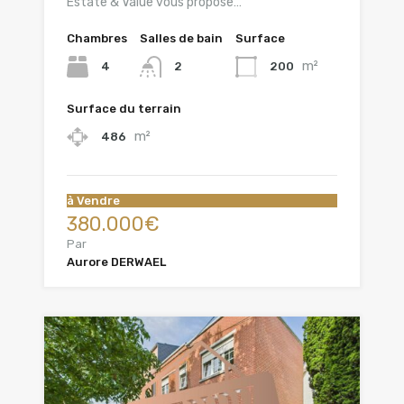
Estate & Value vous propose…
Chambres
Salles de bain
Surface
m²
4
200
2
Surface du terrain
m²
486
à Vendre
380.000€
Par
Aurore DERWAEL