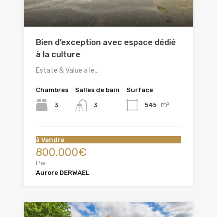
Bien d’exception avec espace dédié
à la culture
Estate & Value a le…
Chambres
Salles de bain
Surface
m²
3
545
3
à Vendre
800.000€
Par
Aurore DERWAEL