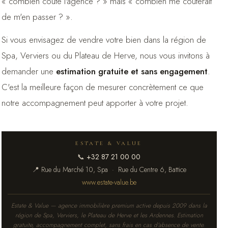
« combien coûte l'agence ? » mais « combien me coûterait
de m'en passer ? ».
Si vous envisagez de vendre votre bien dans la région de
Spa, Verviers ou du Plateau de Herve, nous vous invitons à
demander une
estimation gratuite et sans engagement
.
C'est la meilleure façon de mesurer concrètement ce que
notre accompagnement peut apporter à votre projet.
ESTATE & VALUE
📞
+32 87 21 00 00
📍 Rue du Marché 10, Spa · Rue du Centre 6, Battice
www.estate-value.be
Estate & Value — agence immobilière premium active depuis 2009 dans la
région de Spa, Verviers, le Plateau de Herve et les Ardennes. Estimation
gratuite, accompagnement complet, sans frais en cas d'absence de vente.