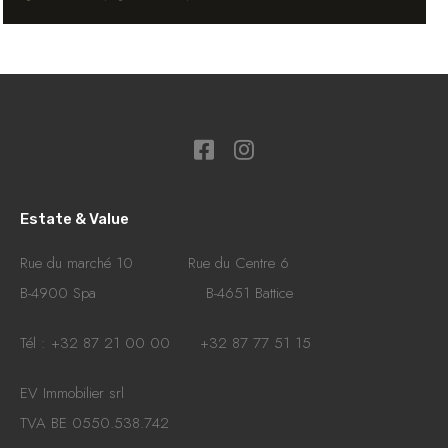
Estate & Value
Rue du marché 10 Rue du Centre 6
B-4900 Spa B-4651 Battice
Tél : +32 87 21 00 00 +32 87 77 51 15
EV Immobilier srl
TVA BE 0550.538.742