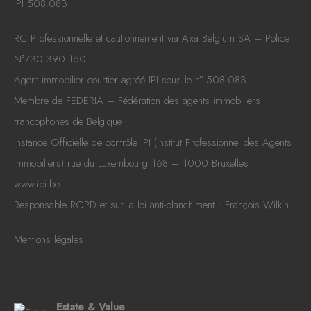
IPI 508.083
RC Professionnelle et cautionnement via Axa Belgium SA – Police
N°730.390.160
Agent immobilier courtier agréé IPI sous le n° 508.083
Membre de
FEDERIA
– Fédération des agents immobiliers
francophones de Belgique
Instance Officielle de contrôle IPI (Institut Professionnel des Agents
Immobiliers) rue du Luxembourg 168 – 1000 Bruxelles
www.ipi.be
Responsable RGPD et sur la loi anti-blanchiment : François Wilkin
Mentions légales
Estate & Value