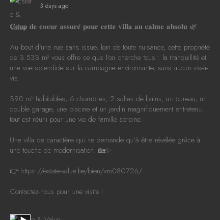
3 days ago
𝐂𝐨𝐮𝐩 𝐝𝐞 𝐜𝐨𝐞𝐮𝐫 𝐚𝐬𝐬𝐮𝐫𝐞́ 𝐩𝐨𝐮𝐫 𝐜𝐞𝐭𝐭𝐞 𝐯𝐢𝐥𝐥𝐚 𝐚𝐮 𝐜𝐚𝐥𝐦𝐞 𝐚𝐛𝐬𝐨𝐥𝐮 🌿
Au bout d'une rue sans issue, loin de toute nuisance, cette propriété
de 3.533 m² vous offre ce que l'on cherche tous : la tranquillité et
une vue splendide sur la campagne environnante, sans aucun vis-à-
vis.
390 m² habitables, 6 chambres, 2 salles de bains, un bureau, un
double garage, une piscine et un jardin magnifiquement entretenu...
tout est réuni pour une vie de famille sereine.
Une villa de caractère qui ne demande qu'à être révélée grâce à
une touche de modernisation. 🏡✨
👉
https://estate-value.be/bien/vm080726/
Contactez-nous pour une visite !