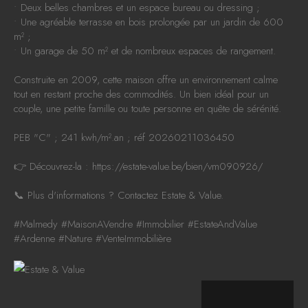
• Deux belles chambres et un espace bureau ou dressing ;
• Une agréable terrasse en bois prolongée par un jardin de 600
m² ;
• Un garage de 50 m² et de nombreux espaces de rangement.
Construite en 2009, cette maison offre un environnement calme
tout en restant proche des commodités. Un bien idéal pour un
couple, une petite famille ou toute personne en quête de sérénité.
PEB "C" ; 241 kwh/m².an ; réf 20260211036450
👉 Découvrez-la :
https://estate-value.be/bien/vm090926/
📞 Plus d'informations ? Contactez Estate & Value.
#Malmedy
#MaisonAVendre
#Immobilier
#EstateAndValue
#Ardenne
#Nature
#VenteImmobilière