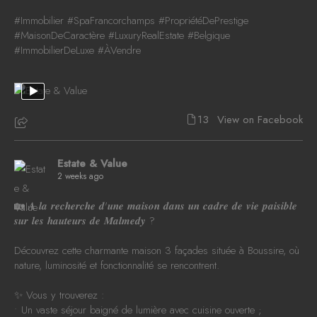
#Immobilier
#SpaFrancorchamps
#PropriétéDePrestige
#MaisonDeCaractère
#LuxuryRealEstate
#Belgique
#ImmobilierDeLuxe
#ÀVendre
13
View on Facebook
Estate & Value
2 weeks ago
🏡 𝑨 𝒍𝒂 𝒓𝒆𝒄𝒉𝒆𝒓𝒄𝒉𝒆 𝒅'𝒖𝒏𝒆 𝒎𝒂𝒊𝒔𝒐𝒏 𝒅𝒂𝒏𝒔 𝒖𝒏 𝒄𝒂𝒅𝒓𝒆 𝒅𝒆 𝒗𝒊𝒆 𝒑𝒂𝒊𝒔𝒊𝒃𝒍𝒆
𝒔𝒖𝒓 𝒍𝒆𝒔 𝒉𝒂𝒖𝒕𝒆𝒖𝒓𝒔 𝒅𝒆 𝑴𝒂𝒍𝒎𝒆𝒅𝒚 ?
Découvrez cette charmante maison 3 façades située à Boussire, où
nature, luminosité et fonctionnalité se rencontrent.
✨ Vous y trouverez :
• Un vaste séjour baigné de lumière avec cuisine ouverte ;