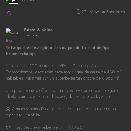
27
View on Facebook
Estate & Value
1 week ago
✨ 𝐏𝐫𝐨𝐩𝐫𝐢𝐞́𝐭𝐞́ 𝐝'𝐞𝐱𝐜𝐞𝐩𝐭𝐢𝐨𝐧 𝐚̀ 𝐝𝐞𝐮𝐱 𝐩𝐚𝐬 𝐝𝐮 𝐂𝐢𝐫𝐜𝐮𝐢𝐭 𝐝𝐞 𝐒𝐩𝐚-
𝐅𝐫𝐚𝐧𝐜𝐨𝐫𝐜𝐡𝐚𝐦𝐩𝐬
À seulement 200 mètres du célèbre Circuit de Spa-
Francorchamps, découvrez cette magnifique demeure de 430 m²
habitables implantée sur un superbe terrain arboré de 8.855 m².
Une propriété rare offrant de multiples possibilités d'aménagement,
idéale pour les amateurs d'espace, de nature et d'élégance.
📩 Contactez-nous dès aujourd'hui pour plus d'informations ou
organiser une visite.
👉
https://estate-value.be/bien/vm100726/