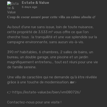
Estate & Value
5 days ago
𝐂𝐨𝐮𝐩 𝐝𝐞 𝐜𝐨𝐞𝐮𝐫 𝐚𝐬𝐬𝐮𝐫𝐞́ 𝐩𝐨𝐮𝐫 𝐜𝐞𝐭𝐭𝐞 𝐯𝐢𝐥𝐥𝐚 𝐚𝐮 𝐜𝐚𝐥𝐦𝐞 𝐚𝐛𝐬𝐨𝐥𝐮 🌿
Au bout d'une rue sans issue, loin de toute nuisance,
cette propriété de 3.533 m² vous offre ce que l'on
cherche tous : la tranquillité et une vue splendide sur la
campagne environnante, sans aucun vis-à-vis.
390 m² habitables, 6 chambres, 2 salles de bains, un
bureau, un double garage, une piscine et un jardin
magnifiquement entretenu... tout est réuni pour une vie
de famille sereine.
Une villa de caractère qui ne demande qu'à être révélée
grâce à une touche de modernisation. 🏡✨
👉
https://estate-value.be/bien/vm080726/
Contactez-nous pour une visite !