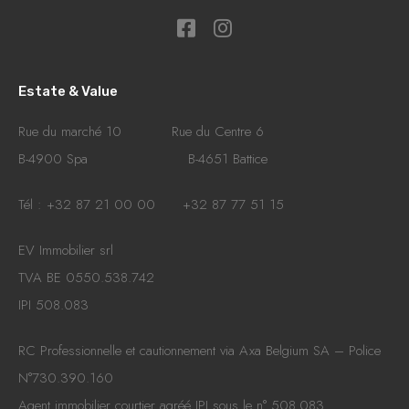
Estate & Value
Rue du marché 10 Rue du Centre 6
B-4900 Spa B-4651 Battice
Tél : +32 87 21 00 00 +32 87 77 51 15
EV Immobilier srl
TVA BE 0550.538.742
IPI 508.083
RC Professionnelle et cautionnement via Axa Belgium SA – Police
N°730.390.160
Agent immobilier courtier agréé IPI sous le n° 508.083