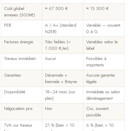
Coût global
≈ 67 500 €
≈ 13 500 €
annexes (300k€)
PEB
A / A+ (standard
Variable — souvent
NZEB)
D à G
Factures énergie
Très faibles (<
Variables selon le
1 000 €/an)
label
Travaux immédiats
Aucun
Possibles à
importants
Garanties
Décennale +
Aucune garantie
biennale + Breyne
légale
Disponibilité
18–24 mois (sur
Immédiate ou selon
plan)
déménagement
Négociation prix
Non
Oui, souvent
possible
TVA sur travaux
21 % (bien < 10
6 % (bien > 10