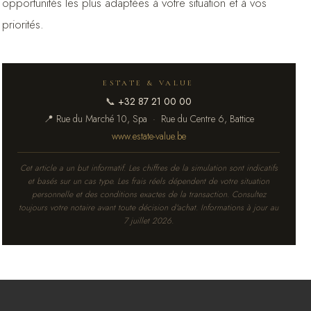
opportunités les plus adaptées à votre situation et à vos
priorités.
ESTATE & VALUE
📞
+32 87 21 00 00
📍 Rue du Marché 10, Spa · Rue du Centre 6, Battice
www.estate-value.be
Cet article a un but informatif. Les chiffres de la simulation sont indicatifs
et basés sur un cas type. Les frais réels dépendent de votre situation
personnelle et des conditions exactes de la transaction. Consultez
toujours votre notaire avant toute décision d'achat. Informations à jour au
7 juillet 2026.