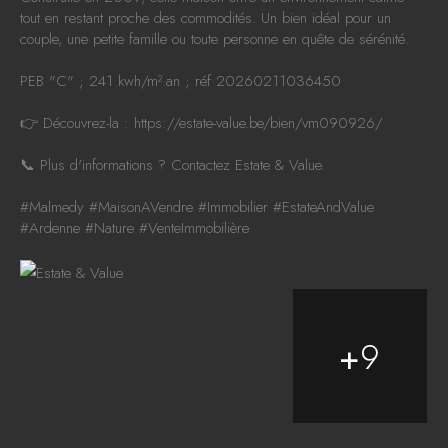
tout en restant proche des commodités. Un bien idéal pour un
couple, une petite famille ou toute personne en quête de sérénité.
PEB "C" ; 241 kwh/m².an ; réf 20260211036450
👉 Découvrez-la :
https://estate-value.be/bien/vm090926/
📞 Plus d'informations ? Contactez Estate & Value.
#Malmedy
#MaisonAVendre
#Immobilier
#EstateAndValue
#Ardenne
#Nature
#VenteImmobilière
+
9