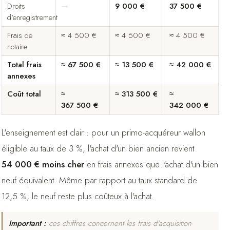
Droits
—
9 000 €
37 500 €
d'enregistrement
Frais de
≈ 4 500 €
≈ 4 500 €
≈ 4 500 €
notaire
Total frais
≈ 67 500 €
≈ 13 500 €
≈ 42 000 €
annexes
Coût total
≈
≈ 313 500 €
≈
367 500 €
342 000 €
L'enseignement est clair : pour un primo-acquéreur wallon
éligible au taux de 3 %, l'achat d'un bien ancien revient
54 000 € moins cher
en frais annexes que l'achat d'un bien
neuf équivalent. Même par rapport au taux standard de
12,5 %, le neuf reste plus coûteux à l'achat.
Important :
ces chiffres concernent les frais d'acquisition