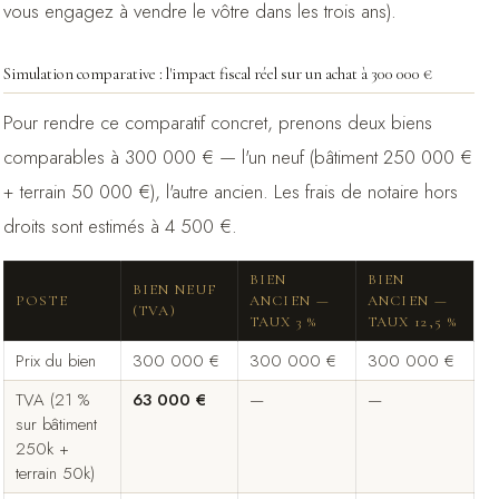
vous engagez à vendre le vôtre dans les trois ans).
Simulation comparative : l'impact fiscal réel sur un achat à 300 000 €
Pour rendre ce comparatif concret, prenons deux biens
comparables à 300 000 € — l'un neuf (bâtiment 250 000 €
+ terrain 50 000 €), l'autre ancien. Les frais de notaire hors
droits sont estimés à 4 500 €.
BIEN
BIEN
BIEN NEUF
POSTE
ANCIEN —
ANCIEN —
(TVA)
TAUX 3 %
TAUX 12,5 %
Prix du bien
300 000 €
300 000 €
300 000 €
TVA (21 %
63 000 €
—
—
sur bâtiment
250k +
terrain 50k)