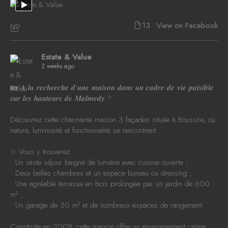
13
View on Facebook
Estate & Value
2 weeks ago
🏡 𝑨 𝒍𝒂 𝒓𝒆𝒄𝒉𝒆𝒓𝒄𝒉𝒆 𝒅'𝒖𝒏𝒆 𝒎𝒂𝒊𝒔𝒐𝒏 𝒅𝒂𝒏𝒔 𝒖𝒏 𝒄𝒂𝒅𝒓𝒆 𝒅𝒆 𝒗𝒊𝒆 𝒑𝒂𝒊𝒔𝒊𝒃𝒍𝒆
𝒔𝒖𝒓 𝒍𝒆𝒔 𝒉𝒂𝒖𝒕𝒆𝒖𝒓𝒔 𝒅𝒆 𝑴𝒂𝒍𝒎𝒆𝒅𝒚 ?
Découvrez cette charmante maison 3 façades située à Boussire, où
nature, luminosité et fonctionnalité se rencontrent.
✨ Vous y trouverez :
• Un vaste séjour baigné de lumière avec cuisine ouverte ;
• Deux belles chambres et un espace bureau ou dressing ;
• Une agréable terrasse en bois prolongée par un jardin de 600
m² ;
• Un garage de 50 m² et de nombreux espaces de rangement.
Construite en 2009, cette maison offre un environnement calme