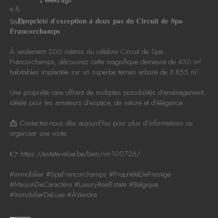
2 weeks ago
✨ 𝐏𝐫𝐨𝐩𝐫𝐢𝐞́𝐭𝐞́ 𝐝'𝐞𝐱𝐜𝐞𝐩𝐭𝐢𝐨𝐧 𝐚̀ 𝐝𝐞𝐮𝐱 𝐩𝐚𝐬 𝐝𝐮 𝐂𝐢𝐫𝐜𝐮𝐢𝐭 𝐝𝐞 𝐒𝐩𝐚-
𝐅𝐫𝐚𝐧𝐜𝐨𝐫𝐜𝐡𝐚𝐦𝐩𝐬
À seulement 200 mètres du célèbre Circuit de Spa-
Francorchamps, découvrez cette magnifique demeure de 430 m²
habitables implantée sur un superbe terrain arboré de 8.855 m².
Une propriété rare offrant de multiples possibilités d'aménagement,
idéale pour les amateurs d'espace, de nature et d'élégance.
📩 Contactez-nous dès aujourd'hui pour plus d'informations ou
organiser une visite.
👉
https://estate-value.be/bien/vm100726/
#Immobilier
#SpaFrancorchamps
#PropriétéDePrestige
#MaisonDeCaractère
#LuxuryRealEstate
#Belgique
#ImmobilierDeLuxe
#ÀVendre