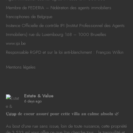
Membre de
FEDERIA
– Fédération des agents immobiliers
francophones de Belgique
Instance Officielle de contrôle IPI (Institut Professionnel des Agents
Immobiliers) rue du Luxembourg 168 – 1000 Bruxelles
www.ipi.be
Responsable RGPD et sur la loi anti-blanchiment : François Wilkin
Mentions légales
Estate & Value
6 days ago
𝐂𝐨𝐮𝐩 𝐝𝐞 𝐜𝐨𝐞𝐮𝐫 𝐚𝐬𝐬𝐮𝐫𝐞́ 𝐩𝐨𝐮𝐫 𝐜𝐞𝐭𝐭𝐞 𝐯𝐢𝐥𝐥𝐚 𝐚𝐮 𝐜𝐚𝐥𝐦𝐞 𝐚𝐛𝐬𝐨𝐥𝐮 🌿
Au bout d'une rue sans issue, loin de toute nuisance, cette propriété
de 3.533 m² vous offre ce que l'on cherche tous : la tranquillité et