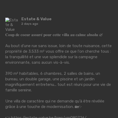
Estate & Value
2 days ago
𝐂𝐨𝐮𝐩 𝐝𝐞 𝐜𝐨𝐞𝐮𝐫 𝐚𝐬𝐬𝐮𝐫𝐞́ 𝐩𝐨𝐮𝐫 𝐜𝐞𝐭𝐭𝐞 𝐯𝐢𝐥𝐥𝐚 𝐚𝐮 𝐜𝐚𝐥𝐦𝐞 𝐚𝐛𝐬𝐨𝐥𝐮 🌿
Au bout d'une rue sans issue, loin de toute nuisance, cette
propriété de 3.533 m² vous offre ce que l'on cherche tous :
la tranquillité et une vue splendide sur la campagne
environnante, sans aucun vis-à-vis.
390 m² habitables, 6 chambres, 2 salles de bains, un
bureau, un double garage, une piscine et un jardin
magnifiquement entretenu... tout est réuni pour une vie de
famille sereine.
Une villa de caractère qui ne demande qu'à être révélée
grâce à une touche de modernisation. 🏡✨
👉
https://estate-value.be/bien/vm080726/