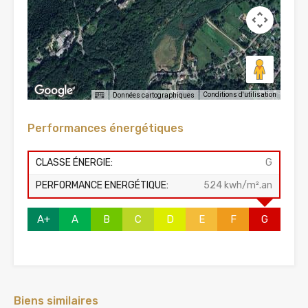
Conditions d'utilisation
Données cartographiques
Performances énergétiques
CLASSE ÉNERGIE:
G
PERFORMANCE ENERGÉTIQUE:
524 kwh/m².an
A+
A
B
C
D
E
F
G
Biens similaires