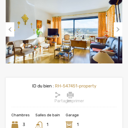
Previous
Next
ID du bien :
RH-547451-property
Partager
Imprimer
Chambres
Salles de bain
Garage
3
1
1