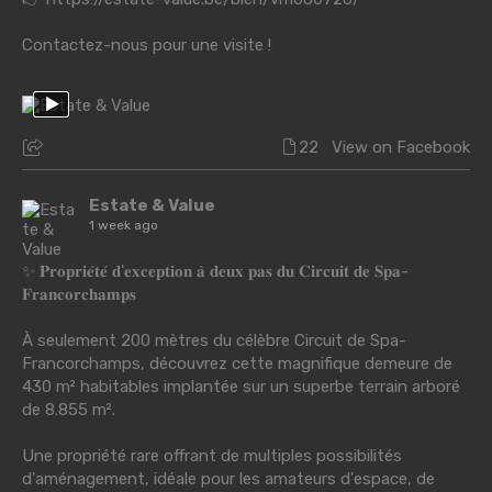
Contactez-nous pour une visite !
22
View on Facebook
Estate & Value
1 week ago
✨ 𝐏𝐫𝐨𝐩𝐫𝐢𝐞́𝐭𝐞́ 𝐝'𝐞𝐱𝐜𝐞𝐩𝐭𝐢𝐨𝐧 𝐚̀ 𝐝𝐞𝐮𝐱 𝐩𝐚𝐬 𝐝𝐮 𝐂𝐢𝐫𝐜𝐮𝐢𝐭 𝐝𝐞 𝐒𝐩𝐚-
𝐅𝐫𝐚𝐧𝐜𝐨𝐫𝐜𝐡𝐚𝐦𝐩𝐬
À seulement 200 mètres du célèbre Circuit de Spa-
Francorchamps, découvrez cette magnifique demeure de
430 m² habitables implantée sur un superbe terrain arboré
de 8.855 m².
Une propriété rare offrant de multiples possibilités
d'aménagement, idéale pour les amateurs d'espace, de