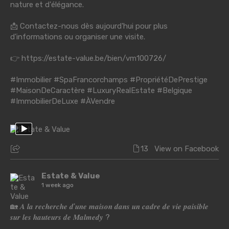
nature et d'élégance.
📩 Contactez-nous dès aujourd'hui pour plus
d'informations ou organiser une visite.
👉
https://estate-value.be/bien/vm100726/
#Immobilier
#SpaFrancorchamps
#PropriétéDePrestige
#MaisonDeCaractère
#LuxuryRealEstate
#Belgique
#ImmobilierDeLuxe
#ÀVendre
13
View on Facebook
Estate & Value
1 week ago
🏡 𝑨 𝒍𝒂 𝒓𝒆𝒄𝒉𝒆𝒓𝒄𝒉𝒆 𝒅'𝒖𝒏𝒆 𝒎𝒂𝒊𝒔𝒐𝒏 𝒅𝒂𝒏𝒔 𝒖𝒏 𝒄𝒂𝒅𝒓𝒆 𝒅𝒆 𝒗𝒊𝒆 𝒑𝒂𝒊𝒔𝒊𝒃𝒍𝒆
𝒔𝒖𝒓 𝒍𝒆𝒔 𝒉𝒂𝒖𝒕𝒆𝒖𝒓𝒔 𝒅𝒆 𝑴𝒂𝒍𝒎𝒆𝒅𝒚 ?