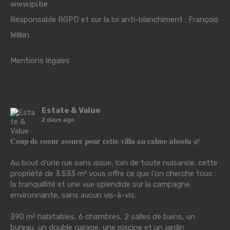
www.ipi.be
Responsable RGPD et sur la loi anti-blanchiment : François
Wilkin
Mentions légales
Estate & Value
2 days ago
𝐂𝐨𝐮𝐩 𝐝𝐞 𝐜𝐨𝐞𝐮𝐫 𝐚𝐬𝐬𝐮𝐫𝐞́ 𝐩𝐨𝐮𝐫 𝐜𝐞𝐭𝐭𝐞 𝐯𝐢𝐥𝐥𝐚 𝐚𝐮 𝐜𝐚𝐥𝐦𝐞 𝐚𝐛𝐬𝐨𝐥𝐮 🌿
Au bout d'une rue sans issue, loin de toute nuisance, cette
propriété de 3.533 m² vous offre ce que l'on cherche tous :
la tranquillité et une vue splendide sur la campagne
environnante, sans aucun vis-à-vis.
390 m² habitables, 6 chambres, 2 salles de bains, un
bureau, un double garage, une piscine et un jardin