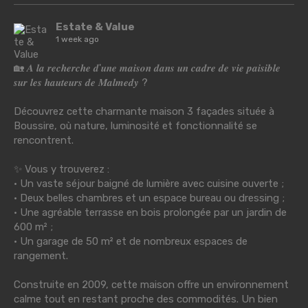
Estate & Value
1 week ago
🏡 𝑨 𝒍𝒂 𝒓𝒆𝒄𝒉𝒆𝒓𝒄𝒉𝒆 𝒅'𝒖𝒏𝒆 𝒎𝒂𝒊𝒔𝒐𝒏 𝒅𝒂𝒏𝒔 𝒖𝒏 𝒄𝒂𝒅𝒓𝒆 𝒅𝒆 𝒗𝒊𝒆 𝒑𝒂𝒊𝒔𝒊𝒃𝒍𝒆
𝒔𝒖𝒓 𝒍𝒆𝒔 𝒉𝒂𝒖𝒕𝒆𝒖𝒓𝒔 𝒅𝒆 𝑴𝒂𝒍𝒎𝒆𝒅𝒚 ?
Découvrez cette charmante maison 3 façades située à
Boussire, où nature, luminosité et fonctionnalité se
rencontrent.
✨ Vous y trouverez :
• Un vaste séjour baigné de lumière avec cuisine ouverte ;
• Deux belles chambres et un espace bureau ou dressing ;
• Une agréable terrasse en bois prolongée par un jardin de
600 m² ;
• Un garage de 50 m² et de nombreux espaces de
rangement.
Construite en 2009, cette maison offre un environnement
calme tout en restant proche des commodités. Un bien