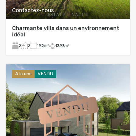
Contactez-nous
Charmante villa dans un environnement
idéal
2
192
m²
1393
m²
2
A la une
VENDU