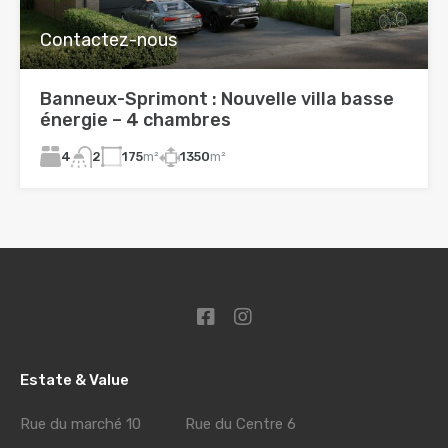
Contactez-nous
Banneux-Sprimont : Nouvelle villa basse
énergie – 4 chambres
4
175
m²
1350
m²
2
Estate & Value
Rue du marché 10 Rue du Centre 6