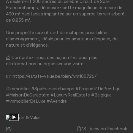
À seulement 200 mètres du célèbre Circuit de Spa-
Francorchamps, découvrez cette magnifique demeure de
430 m² habitables implantée sur un superbe terrain arboré
de 8.855 m².
Une propriété rare offrant de multiples possibilités
d'aménagement, idéale pour les amateurs d'espace, de
nature et d'élégance.
📩 Contactez-nous dès aujourd'hui pour plus
d'informations ou organiser une visite.
👉
https://estate-value.be/bien/vm100726/
#Immobilier
#SpaFrancorchamps
#PropriétéDePrestige
#MaisonDeCaractère
#LuxuryRealEstate
#Belgique
#ImmobilierDeLuxe
#ÀVendre
13
View on Facebook