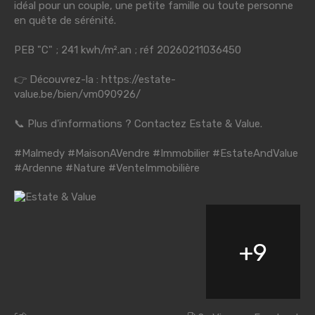
idéal pour un couple, une petite famille ou toute personne
en quête de sérénité.
PEB "C" ; 241 kwh/m².an ; réf 20260211036450
👉 Découvrez-la :
https://estate-
value.be/bien/vm090926/
📞 Plus d'informations ? Contactez Estate & Value.
#Malmedy
#MaisonAVendre
#Immobilier
#EstateAndValue
#Ardenne
#Nature
#VenteImmobilière
+
9