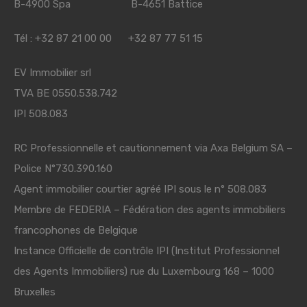
B-4900 Spa B-4651 Battice
Tél : +32 87 21 00 00 +32 87 77 51 15
EV Immobilier srl
TVA BE 0550.538.742
IPI 508.083
RC Professionnelle et cautionnement via Axa Belgium SA –
Police N°730.390.160
Agent immobilier courtier agréé IPI sous le n° 508.083
Membre de
FEDERIA
– Fédération des agents immobiliers
francophones de Belgique
Instance Officielle de contrôle IPI (Institut Professionnel
des Agents Immobiliers) rue du Luxembourg 168 – 1000
Bruxelles