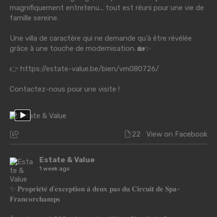
magnifiquement entretenu... tout est réuni pour une vie de
famille sereine.
Une villa de caractère qui ne demande qu'à être révélée
grâce à une touche de modernisation. 🏡✨
👉
https://estate-value.be/bien/vm080726/
Contactez-nous pour une visite !
22
View on Facebook
Estate & Value
1 week ago
✨ 𝐏𝐫𝐨𝐩𝐫𝐢𝐞́𝐭𝐞́ 𝐝'𝐞𝐱𝐜𝐞𝐩𝐭𝐢𝐨𝐧 𝐚̀ 𝐝𝐞𝐮𝐱 𝐩𝐚𝐬 𝐝𝐮 𝐂𝐢𝐫𝐜𝐮𝐢𝐭 𝐝𝐞 𝐒𝐩𝐚-
𝐅𝐫𝐚𝐧𝐜𝐨𝐫𝐜𝐡𝐚𝐦𝐩𝐬